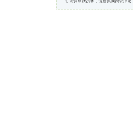
普通网站访客，请联系网站管理员